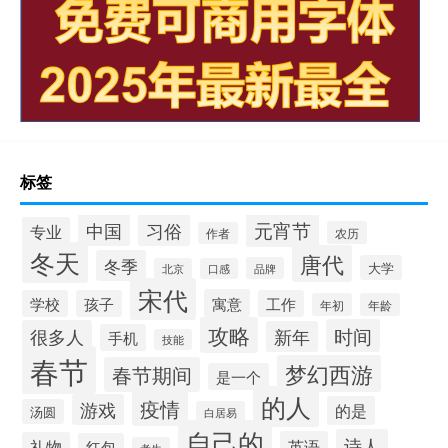
标签
元宵节
中国
习俗
专业
农历
作者
冬天
唐代
冬季
大学
品牌
北京
口感
宋代
寓意
学校
孩子
工作
年初
年龄
攻略
时间
很多人
新年
手机
技能
春节
梦幻西游
春节期间
是一个
的人
疫情
游戏
的是
汤圆
白居易
自己的
诗人
英语
礼物
红包