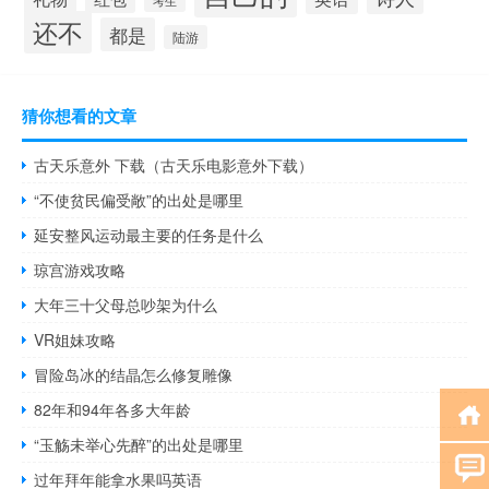
考生
还不
都是
陆游
猜你想看的文章
古天乐意外 下载（古天乐电影意外下载）
“不使贫民偏受敞”的出处是哪里
延安整风运动最主要的任务是什么
琼宫游戏攻略
大年三十父母总吵架为什么
VR姐妹攻略
冒险岛冰的结晶怎么修复雕像
82年和94年各多大年龄
“玉觞未举心先醉”的出处是哪里
过年拜年能拿水果吗英语