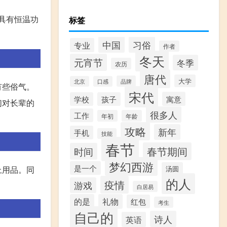
具有恒温功
标签
中国
习俗
专业
作者
冬天
元宵节
冬季
农历
唐代
大学
品牌
北京
口感
有些俗气。
宋代
寓意
学校
孩子
们对长辈的
很多人
工作
年初
年龄
攻略
新年
手机
技能
春节
春节期间
时间
梦幻西游
是一个
汤圆
上用品。同
的人
疫情
游戏
白居易
的是
礼物
红包
考生
自己的
诗人
英语