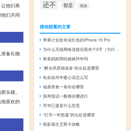
还不
都是
，让他们再
陆游
和他们共同
猜你想看的文章
苹果计划发布深红色的iPhone 15 Pro
为什么无线网络连接后面有个2字（为什么无线网络连接不上）
人准备礼物
爸爸妈妈用给姥姥拜年吗
“醉乡风景独游多”的出处是哪里
给叔叔拜年暖心话怎么写
福鼎美食一条街在哪里
的那头猪。
国考面试一般都在哪进行
瓶他喜欢的
芳华已逝是什么意思
“灯市一年愁凝”的出处是哪里
暗影领主艾斯卡攻略