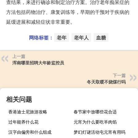
查结果，来进行确诊和制定治疗方案。治疗老年痴呆症的
方法包括药物治疗、康复训练等，早期的干预对于疾病的
延缓进展和减轻症状非常重要。
网络标签：
老年
老年人
血糖
上一篇
浑南哪里招聘大年龄监控员
下一篇
冬天取暖不烧煤行吗
相关问题
香港迪士尼旅游攻略
春节家中放哪些花合适
过年能养什么花
元宵为什么要吃羊肉馅
汉字由偏旁和什么组成
梦幻灯谜活动屯元宵有用吗