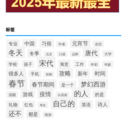
标签
元宵节
中国
习俗
专业
农历
作者
冬天
唐代
冬季
大学
品牌
北京
口感
宋代
寓意
学校
孩子
工作
年初
年龄
攻略
时间
很多人
新年
手机
技能
春节
梦幻西游
春节期间
是一个
的人
疫情
游戏
的是
汤圆
白居易
自己的
诗人
英语
礼物
红包
考生
还不
都是
陆游