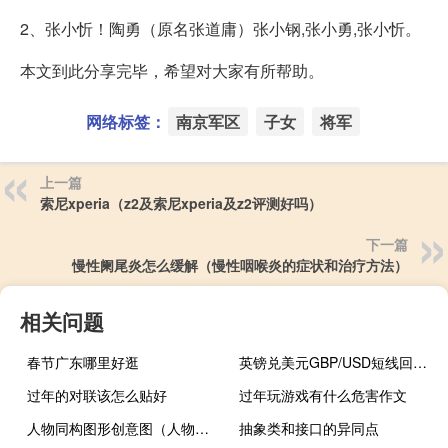
2、张小忻！陶勇（原名张道庸）张小钢,张小勇,张小忻。
本文到此分享完毕，希望对大家有所帮助。
网络标签：
南京军区
子女
将军
上一篇
索尼xperia（z2及索尼xperia及z2评测好吗）
下一篇
慢性阑尾炎怎么缓解（慢性咽喉炎的症状和治疗方法）
相关问题
春节广东哪里好逛
英镑兑美元GBP/USD短线回升逾20点现报1.2272
过年的对联该怎么贴好
过年玩游戏有什么危害作文
人物同构图形创意图（人物同检）
抽象类和接口的异同点