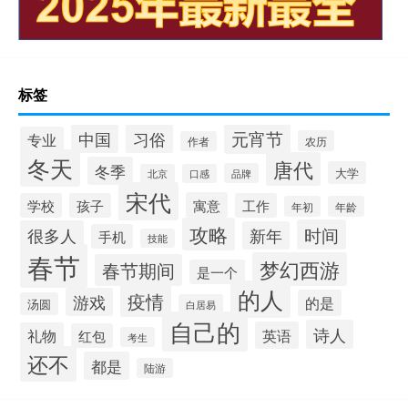
标签
元宵节
中国
习俗
专业
农历
作者
冬天
唐代
冬季
大学
品牌
北京
口感
宋代
寓意
学校
孩子
工作
年初
年龄
攻略
时间
很多人
新年
手机
技能
春节
梦幻西游
春节期间
是一个
的人
疫情
游戏
的是
汤圆
白居易
自己的
诗人
英语
礼物
红包
考生
还不
都是
陆游