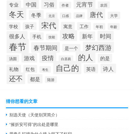
元宵节
中国
习俗
专业
农历
作者
冬天
唐代
冬季
大学
品牌
北京
口感
宋代
寓意
学校
孩子
工作
年初
年龄
攻略
时间
很多人
新年
手机
技能
春节
梦幻西游
春节期间
是一个
的人
疫情
游戏
的是
汤圆
白居易
自己的
诗人
英语
礼物
红包
考生
还不
都是
陆游
猜你想看的文章
别选天使（天使别哭简介）
“摧折安可得”的出处是哪里
用拳头打墙为什么墙上留下了红印