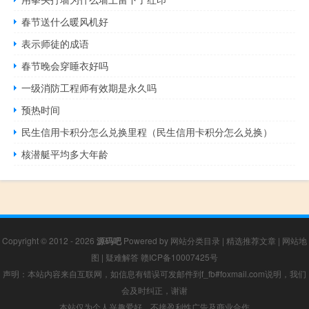
春节送什么暖风机好
表示师徒的成语
春节晚会穿睡衣好吗
一级消防工程师有效期是永久吗
预热时间
民生信用卡积分怎么兑换里程（民生信用卡积分怎么兑换）
核潜艇平均多大年龄
Copyright © 2012 - 2026
源码吧
Powered by
网站分类目录
|
精选推荐文章
|
网站地
图
|
疑难解答
赣ICP备10007425号
声明：本站内容来自互联网，如信息有错误可发邮件到f_fb#foxmail.com说明，我们
会及时纠正，谢谢
本站仅为个人兴趣爱好，不接盈利性广告及商业合作