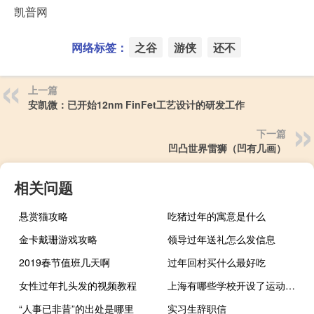
凯普网
网络标签：
之谷
游侠
还不
上一篇
安凯微：已开始12nm FinFet工艺设计的研发工作
下一篇
凹凸世界雷狮（凹有几画）
相关问题
悬赏猫攻略
吃猪过年的寓意是什么
金卡戴珊游戏攻略
领导过年送礼怎么发信息
2019春节值班几天啊
过年回村买什么最好吃
女性过年扎头发的视频教程
上海有哪些学校开设了运动能力开发专业
“人事已非昔”的出处是哪里
实习生辞职信