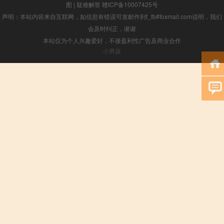
图
|
疑难解答
赣ICP备10007425号
声明：本站内容来自互联网，如信息有错误可发邮件到f_fb#foxmail.com说明，我们
会及时纠正，谢谢
本站仅为个人兴趣爱好，不接盈利性广告及商业合作
小男孩