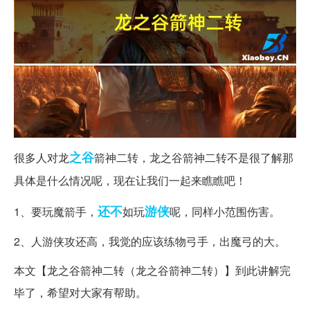
之谷
很多人对龙
箭神二转，龙之谷箭神二转不是很了解那
具体是什么情况呢，现在让我们一起来瞧瞧吧！
还不
游侠
1、要玩魔箭手，
如玩
呢，同样小范围伤害。
2、人游侠攻还高，我觉的应该练物弓手，出魔弓的大。
本文【龙之谷箭神二转（龙之谷箭神二转）】到此讲解完
毕了，希望对大家有帮助。