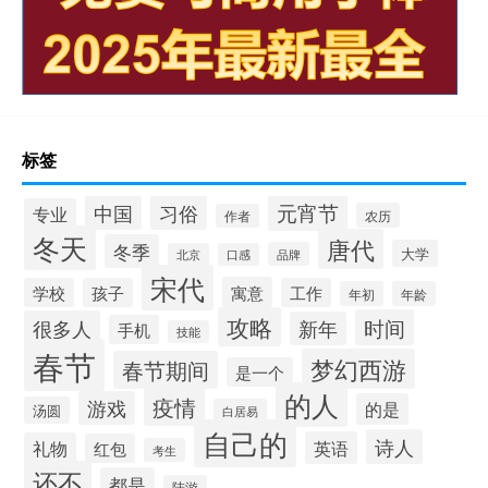
标签
元宵节
中国
习俗
专业
农历
作者
冬天
唐代
冬季
大学
品牌
北京
口感
宋代
寓意
学校
孩子
工作
年初
年龄
攻略
时间
很多人
新年
手机
技能
春节
梦幻西游
春节期间
是一个
的人
疫情
游戏
的是
汤圆
白居易
自己的
诗人
英语
礼物
红包
考生
还不
都是
陆游