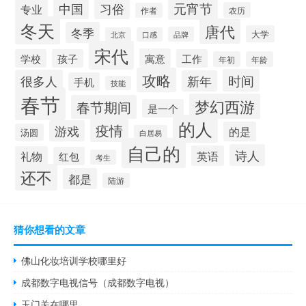
元宵节
中国
习俗
专业
农历
作者
冬天
唐代
冬季
大学
品牌
北京
口感
宋代
寓意
学校
孩子
工作
年初
年龄
攻略
时间
很多人
新年
手机
技能
春节
梦幻西游
春节期间
是一个
的人
疫情
游戏
的是
汤圆
白居易
自己的
诗人
英语
礼物
红包
考生
还不
都是
陆游
猜你想看的文章
佛山化妆培训学校哪里好
成都数字电视信号（成都数字电视）
玉门关在哪里