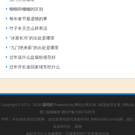
蝈蝈和蛐蛐的区别
每年春节最遗憾的事
竹子冬天怎么样养活
“冰塞长河”的出处是哪里
“九门绝来薪”的出处是哪里
过年送什么盆栽给领导好
过年开长途回家堵车吃什么
Copyright © 2012 - 2026
源码吧
Powered by
网站分类目录
|
精选推荐文章
|
网站地
图
|
疑难解答
赣ICP备10007425号
声明：本站内容来自互联网，如信息有错误可发邮件到f_fb#foxmail.com说明，我们
会及时纠正，谢谢
本站仅为个人兴趣爱好，不接盈利性广告及商业合作