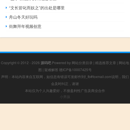
“文长皆叱而奴之”的出处是哪里
舟山冬天好玩吗
街舞拜年视频创意
Copyright © 2012 - 2026
源码吧
Powered by
网站分类目录
|
精选推荐文章
|
网站地
图
|
疑难解答
赣ICP备10007425号
声明：本站内容来自互联网，如信息有错误可发邮件到f_fb#foxmail.com说明，我们
会及时纠正，谢谢
本站仅为个人兴趣爱好，不接盈利性广告及商业合作
小男孩