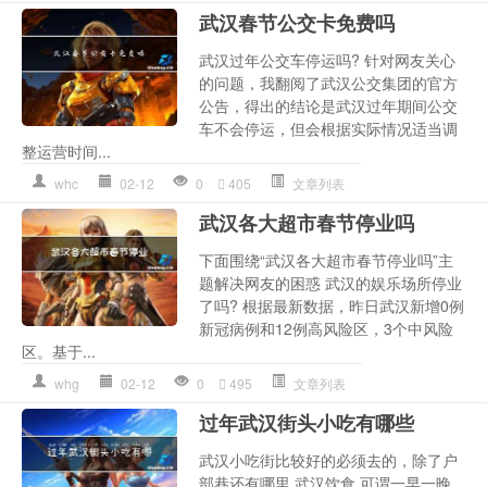
武汉春节公交卡免费吗
武汉过年公交车停运吗? 针对网友关心
的问题，我翻阅了武汉公交集团的官方
公告，得出的结论是武汉过年期间公交
车不会停运，但会根据实际情况适当调
整运营时间...
whc
02-12
0
405
文章列表
武汉各大超市春节停业吗
下面围绕“武汉各大超市春节停业吗”主
题解决网友的困惑 武汉的娱乐场所停业
了吗? 根据最新数据，昨日武汉新增0例
新冠病例和12例高风险区，3个中风险
区。基于...
whg
02-12
0
495
文章列表
过年武汉街头小吃有哪些
武汉小吃街比较好的必须去的，除了户
部巷还有哪里 武汉饮食,可谓一早一晚,