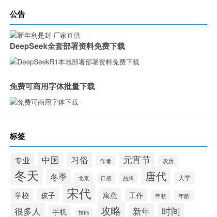
公告
DeepSeek全套部署资料免费下载
免费可商用字体批量下载
标签
元宵节
中国
习俗
专业
农历
作者
冬天
唐代
冬季
大学
品牌
北京
口感
宋代
寓意
学校
孩子
工作
年初
年龄
攻略
时间
很多人
新年
手机
技能