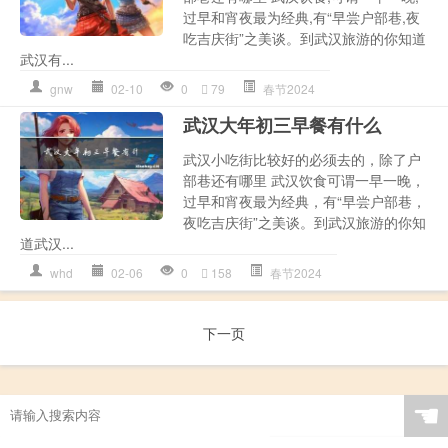
过早和宵夜最为经典,有“早尝户部巷,夜
吃吉庆街”之美谈。到武汉旅游的你知道
武汉有...
gnw
02-10
0
79
春节2024
武汉大年初三早餐有什么
武汉小吃街比较好的必须去的，除了户
部巷还有哪里 武汉饮食可谓一早一晚，
过早和宵夜最为经典，有“早尝户部巷，
夜吃吉庆街”之美谈。到武汉旅游的你知
道武汉...
whd
02-06
0
158
春节2024
下一页
☚