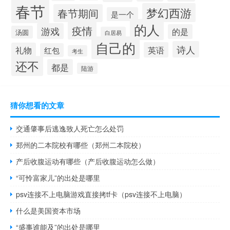
春节
梦幻西游
春节期间
是一个
的人
疫情
游戏
的是
汤圆
白居易
自己的
诗人
英语
礼物
红包
考生
还不
都是
陆游
猜你想看的文章
交通肇事后逃逸致人死亡怎么处罚
郑州的二本院校有哪些（郑州二本院校）
产后收腹运动有哪些（产后收腹运动怎么做）
“可怜富家儿”的出处是哪里
psv连接不上电脑游戏直接拷tf卡（psv连接不上电脑）
什么是美国资本市场
“盛事谁能及”的出处是哪里