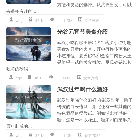
方便和灵活的选择。从武汉出发，可以
去很多有趣的...
whg
02-15
0
738
文章列表
光谷元宵节美食介绍
武汉小吃街哪里最出名? 武汉小吃街是
美食爱好者的天堂，其中有许多著名的
小吃摊位。夏氏砂锅和金焱牛肉粉大王
是值得一试的美食摊位。夏氏砂锅以其
独特的砂锅...
ggy
02-13
0
609
文章列表
武汉过年喝什么酒好
武汉过年喝什么酒好 在武汉过年，除了
传统的白云边酒，湖北还有一些其他的
特色酒品值得尝试。例如湖北孝感麻
糖，这是一种以花生、糖浆和白芝麻为
原料制成的...
whg
02-12
0
130
春节2024