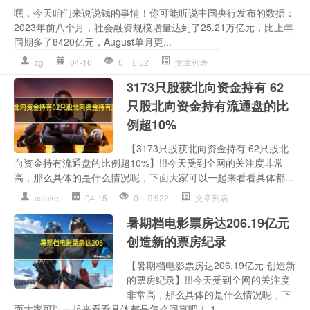
嘿，今天咱们来说说钱的事情！你可能听说中国央行发布的数据：
2023年前八个月，社会融资规模增量达到了25.21万亿元，比上年
同期多了8420亿元，August单月更...
zg
04-16
0
52
文章列表
3173只股获北向资金持有 62
只股北向资金持有流通盘的比
例超10%
【3173只股获北向资金持有 62只股北
向资金持有流通盘的比例超10%】!!!今天受到全网的关注度非常
高，那么具体的是什么情况呢，下面大家可以一起来看看具体都...
sslake
04-15
0
922
文章列表
暑期档电影票房达206.19亿元
创造新的票房纪录
【暑期档电影票房达206.19亿元 创造新
的票房纪录】!!!今天受到全网的关注度
非常高，那么具体的是什么情况呢，下
面大家可以一起来看看具体都是怎么回事吧！ 1...