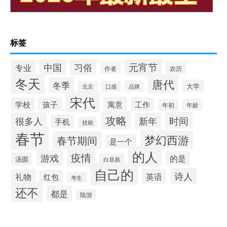
标签
元宵节
中国
习俗
专业
农历
作者
冬天
唐代
冬季
大学
品牌
北京
口感
宋代
寓意
学校
孩子
工作
年初
年龄
攻略
时间
很多人
新年
手机
技能
春节
梦幻西游
春节期间
是一个
的人
疫情
游戏
的是
汤圆
白居易
自己的
诗人
英语
礼物
红包
考生
还不
都是
陆游