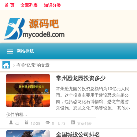
首 页
文章列表
知识分类
网站导航
>
有关“亿元”的文章
常州恐龙园投资多少
常州恐龙园的投资总额约为10亿元人民
币。这个投资主要用于建设恐龙主题公
园，包括恐龙化石博物馆、恐龙主题游
乐设施、恐龙文化广场等设施。 其他小
伙伴的相...
cz
12-28
0
73
文章列表
全国城投公司排名