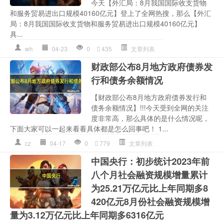
今天【外汇局：8月我国国际收支货物
和服务贸易进出口规模40160亿元】登上了全网热搜，那么【外汇
局：8月我国国际收支货物和服务贸易进出口规模40160亿元】
具...
wh
04-23
0
435
文章列表
财政部公布8月地方政府债券发
行和债务余额情况
【财政部公布8月地方政府债券发行和
债务余额情况】!!!今天受到全网的关注
度非常高，那么具体的是什么情况呢，
下面大家可以一起来看看具体都是怎么回事吧！ 1...
cz
04-17
0
779
文章列表
中国央行：初步统计2023年前
八个月社会融资规模增量累计
为25.21万亿元比上年同期多8
420亿元8月份社会融资规模增
量为3.12万亿元比上年同期多6316亿元