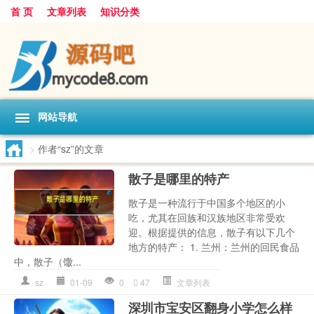
首 页
文章列表
知识分类
网站导航
>
作者“sz”的文章
散子是哪里的特产
散子是一种流行于中国多个地区的小
吃，尤其在回族和汉族地区非常受欢
迎。根据提供的信息，散子有以下几个
地方的特产： 1. 兰州：兰州的回民食品
中，散子（馓...
sz
01-09
0
47
文章列表
深圳市宝安区翻身小学怎么样