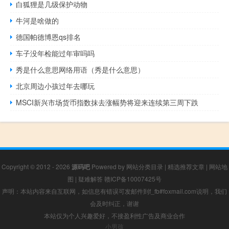
白狐狸是几级保护动物
牛河是啥做的
德国帕德博恩qs排名
车子没年检能过年审吗吗
秀是什么意思网络用语（秀是什么意思）
北京周边小孩过年去哪玩
MSCI新兴市场货币指数抹去涨幅势将迎来连续第三周下跌
Copyright © 2012 - 2026
源码吧
Powered by
网站分类目录
|
精选推荐文章
|
网站地
图
|
疑难解答
赣ICP备10007425号
声明：本站内容来自互联网，如信息有错误可发邮件到f_fb#foxmail.com说明，我们
会及时纠正，谢谢
本站仅为个人兴趣爱好，不接盈利性广告及商业合作
小男孩