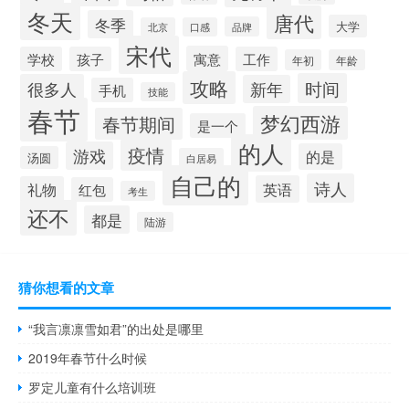
冬天
唐代
冬季
大学
品牌
北京
口感
宋代
寓意
学校
孩子
工作
年初
年龄
攻略
时间
很多人
新年
手机
技能
春节
梦幻西游
春节期间
是一个
的人
疫情
游戏
的是
汤圆
白居易
自己的
诗人
英语
礼物
红包
考生
还不
都是
陆游
猜你想看的文章
“我言凛凛雪如君”的出处是哪里
2019年春节什么时候
罗定儿童有什么培训班