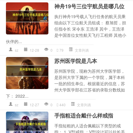
神舟19号三位宇航员是哪几位
执行神舟19号载人飞行任务的航天员乘
组由以下三位航天员组成： 蔡旭哲，担
任指令长 宋令东 王浩泽 其中，王浩泽
是中国首位女性航天飞行工程师 其他小
伙伴的...
sz
12-28
0
79
文章列表
苏州医学院是几本
苏州医学院，现称为苏州大学医学部，
是苏州大学下属的一个学院，属于本科
一批的招生单位。根据最近的信息，苏
州大学医学部在江苏省的录取分数线如
下： 2022...
sz
12-27
0
440
文章列表
手指粗适合戴什么样戒指
手指短粗的人适合佩戴以下类型的戒
指： 1. V型戒指 ：V型设计可以拉长手