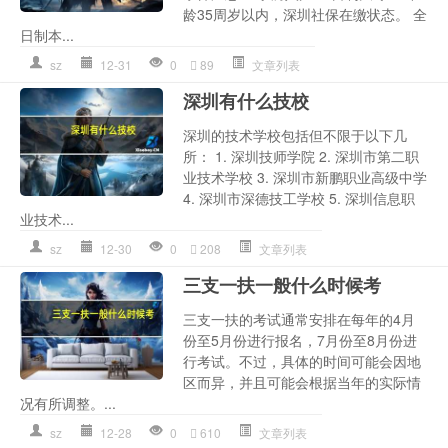
龄35周岁以内，深圳社保在缴状态。 全
日制本...
sz
12-31
0
89
文章列表
深圳有什么技校
深圳的技术学校包括但不限于以下几
所： 1. 深圳技师学院 2. 深圳市第二职
业技术学校 3. 深圳市新鹏职业高级中学
4. 深圳市深德技工学校 5. 深圳信息职
业技术...
sz
12-30
0
208
文章列表
三支一扶一般什么时候考
三支一扶的考试通常安排在每年的4月
份至5月份进行报名，7月份至8月份进
行考试。不过，具体的时间可能会因地
区而异，并且可能会根据当年的实际情
况有所调整。...
sz
12-28
0
610
文章列表