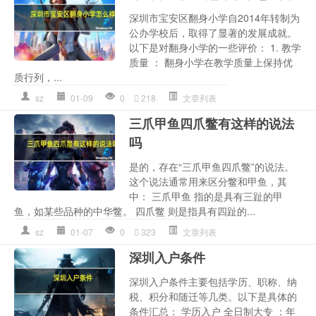
深圳市宝安区翻身小学自2014年转制为
公办学校后，取得了显著的发展成就。
以下是对翻身小学的一些评价： 1. 教学
质量 ： 翻身小学在教学质量上保持优
质行列，...
sz
01-09
0
218
文章列表
三爪甲鱼四爪鳖有这样的说法
吗
是的，存在“三爪甲鱼四爪鳖”的说法。
这个说法通常用来区分鳖和甲鱼，其
中： 三爪甲鱼 指的是具有三趾的甲
鱼，如某些品种的中华鳖。 四爪鳖 则是指具有四趾的...
sz
01-07
0
323
文章列表
深圳入户条件
深圳入户条件主要包括学历、职称、纳
税、积分和随迁等几类。以下是具体的
条件汇总： 学历入户 全日制大专 ：年