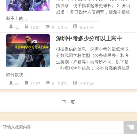
指线条，使手指看起来更修长。 2. 开口
戒指 ：开口设计方便调节，避免手指粗
戴不上的...
sz
12-27
0
378
文章列表
深圳中考多少分可以上高中
根据提供的信息，深圳中考的最低录取
分数线因学校类型（公办或民办）和考
生类别（户籍等）而有所不同。以下是
一些概括性的信息： 公办普高的最低录
取分数线...
sz
12-27
0
874
文章列表
下一页
☚