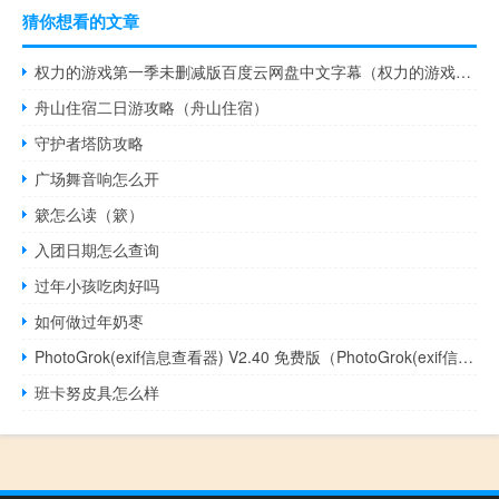
猜你想看的文章
权力的游戏第一季未删减版百度云网盘中文字幕（权力的游戏第一季未删减版百度云）
舟山住宿二日游攻略（舟山住宿）
守护者塔防攻略
广场舞音响怎么开
簌怎么读（簌）
入团日期怎么查询
过年小孩吃肉好吗
如何做过年奶枣
PhotoGrok(exif信息查看器) V2.40 免费版（PhotoGrok(exif信息查看器) V2.40 免费版功能简介）
班卡努皮具怎么样