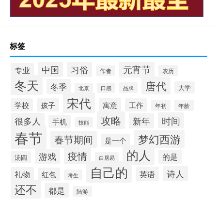
标签
元宵节
中国
习俗
专业
农历
作者
冬天
唐代
冬季
大学
品牌
北京
口感
宋代
寓意
学校
孩子
工作
年初
年龄
攻略
时间
很多人
新年
手机
技能
春节
梦幻西游
春节期间
是一个
的人
疫情
游戏
的是
汤圆
白居易
自己的
诗人
英语
礼物
红包
考生
还不
都是
陆游