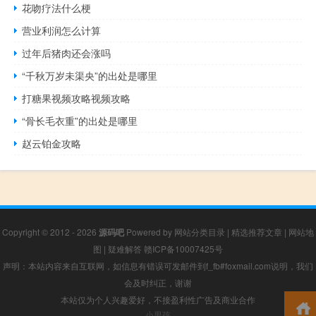
花吻疗法什么梗
营业利润怎么计算
过年后猪肉还会涨吗
“千秋万岁未渠央”的出处是哪里
打糖果视频攻略视频攻略
“骨长毛衣重”的出处是哪里
赵云铂金攻略
Copyright © 2012 - 2026
源码吧
Powered by
网站分类目录
|
精选推荐文章
|
网站地
图
|
疑难解答
赣ICP备10007425号
声明：本站内容来自互联网，如信息有错误可发邮件到f_fb#foxmail.com说明，我们
会及时纠正，谢谢
本站仅为个人兴趣爱好，不接盈利性广告及商业合作
小男孩