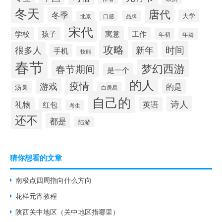
冬天
唐代
冬季
大学
品牌
北京
口感
宋代
寓意
学校
孩子
工作
年初
年龄
攻略
时间
很多人
新年
手机
技能
春节
梦幻西游
春节期间
是一个
的人
疫情
游戏
的是
汤圆
白居易
自己的
诗人
英语
礼物
红包
考生
还不
都是
陆游
猜你想看的文章
南极点四周指向什么方向
花样元宵教程
陕西关中地区（关中地区指哪里）