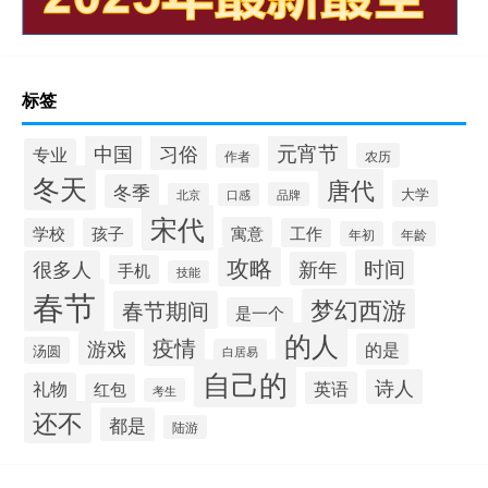
标签
元宵节
中国
习俗
专业
农历
作者
冬天
唐代
冬季
大学
品牌
北京
口感
宋代
寓意
学校
孩子
工作
年初
年龄
攻略
时间
很多人
新年
手机
技能
春节
梦幻西游
春节期间
是一个
的人
疫情
游戏
的是
汤圆
白居易
自己的
诗人
英语
礼物
红包
考生
还不
都是
陆游